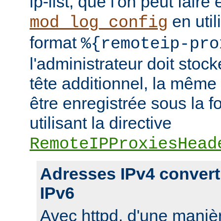
ip-list, que l'on peut faire
en util
mod_log_config
format
%{remoteip-pro
l'administrateur doit stoc
tête additionnel, la même
être enregistrée sous la f
utilisant la directive
RemoteIPProxiesHead
Adresses IPv4 convert
IPv6
Avec httpd, d'une manièr