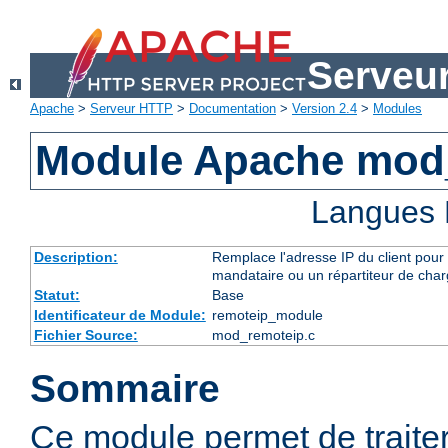
Serveu
Apache
>
Serveur HTTP
>
Documentation
>
Version 2.4
>
Modules
Module Apache mod
Langues 
Description:
Remplace l'adresse IP du client pour 
mandataire ou un répartiteur de charg
Statut:
Base
Identificateur de Module:
remoteip_module
Fichier Source:
mod_remoteip.c
Sommaire
Ce module permet de traiter l