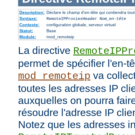
Description:
Déclare le champ d'en-tête qui contiendra tout
Syntaxe:
RemoteIPProxiesHeader
Nom_en-tête
Contexte:
configuration globale, serveur virtuel
Statut:
Base
Module:
mod_remoteip
La directive
RemoteIPPr
permet de spécifier l'en-t
va collect
mod_remoteip
toutes les adresses IP cli
auxquelles on pourra fair
résoudre l'adresse IP clie
Notez que les adresses i