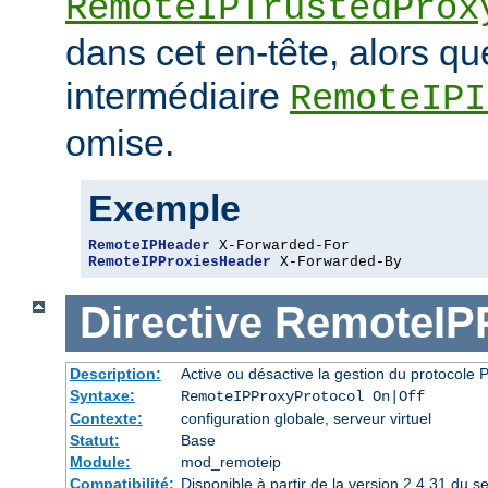
RemoteIPTrustedProx
dans cet en-tête, alors q
intermédiaire
RemoteIPI
omise.
Exemple
RemoteIPHeader
RemoteIPProxiesHeader
 X-Forwarded-By
Directive
RemoteIPP
Description:
Active ou désactive la gestion du protocol
Syntaxe:
RemoteIPProxyProtocol On|Off
Contexte:
configuration globale, serveur virtuel
Statut:
Base
Module:
mod_remoteip
Compatibilité:
Disponible à partir de la version 2.4.31 du