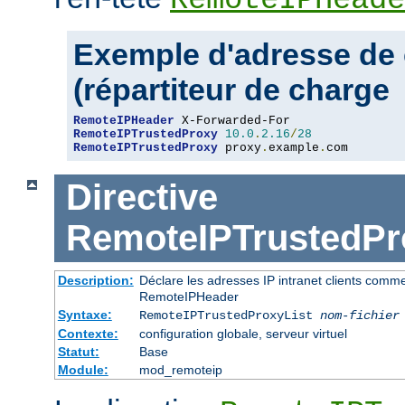
Exemple d'adresse de 
(répartiteur de charge
RemoteIPHeader
RemoteIPTrustedProxy
10.0
.
2.16
/
28
RemoteIPTrustedProxy
 proxy
.
example
.
com
Directive
RemoteIPTrustedPr
Description:
Déclare les adresses IP intranet clients comm
RemoteIPHeader
Syntaxe:
RemoteIPTrustedProxyList
nom-fichier
Contexte:
configuration globale, serveur virtuel
Statut:
Base
Module:
mod_remoteip