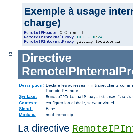
Exemple à usage intern
charge)
RemoteIPHeader
RemoteIPInternalProxy
10.0
.
2.0
/
24
RemoteIPInternalProxy
 gateway
.
localdomain
Directive
RemoteIPInternalPr
Description:
Déclare les adresses IP intranet clients comm
RemoteIPHeader
Syntaxe:
RemoteIPInternalProxyList
nom-fichie
Contexte:
configuration globale, serveur virtuel
Statut:
Base
Module:
mod_remoteip
La directive
RemoteIPIn