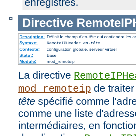
enregistrés.
Directive
RemoteIP
Description:
Définit le champ d'en-tête qui contiendra les a
Syntaxe:
RemoteIPHeader
en-tête
Contexte:
configuration globale, serveur virtuel
Statut:
Base
Module:
mod_remoteip
La directive
RemoteIPHe
de traiter
mod_remoteip
tête
spécifié comme l'adre
comme une liste d'adresse
intermédiaires, en fonctio