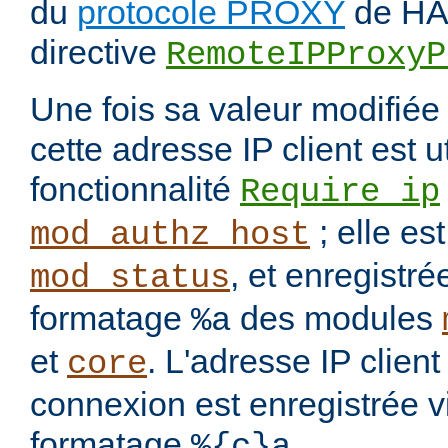
du
protocole PROXY
de HAP
directive
RemoteIPProxyP
Une fois sa valeur modifié
cette adresse IP client est u
fonctionnalité
Require ip
; elle es
mod_authz_host
, et enregistré
mod_status
formatage
des modules
%a
et
. L'adresse IP clien
core
connexion est enregistrée v
formatage
.
%{c}a