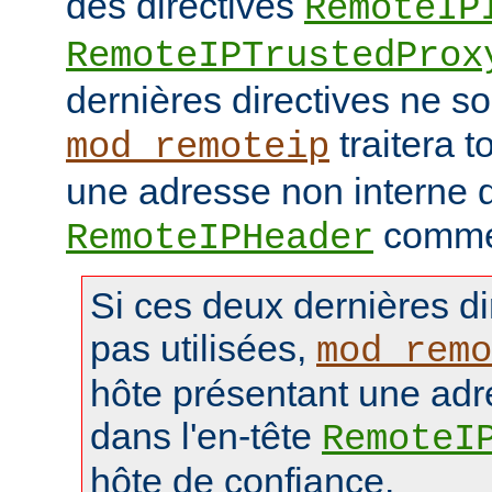
des directives
RemoteIP
RemoteIPTrustedProx
dernières directives ne so
traitera t
mod_remoteip
une adresse non interne d
comme 
RemoteIPHeader
Si ces deux dernières di
pas utilisées,
mod_remo
hôte présentant une adr
dans l'en-tête
RemoteI
hôte de confiance.