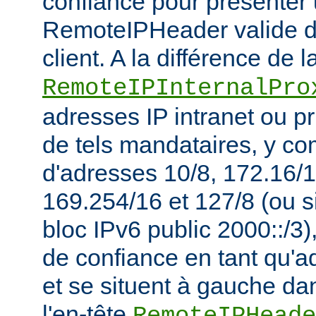
confiance pour présenter 
RemoteIPHeader valide de
client. A la différence de l
RemoteIPInternalPro
adresses IP intranet ou p
de tels mandataires, y co
d'adresses 10/8, 172.16/1
169.254/16 et 127/8 (ou s
bloc IPv6 public 2000::/3)
de confiance en tant qu'a
et se situent à gauche da
l'en-tête
RemoteIPHeade