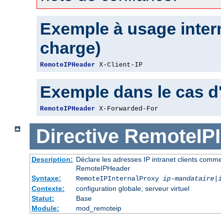
Exemple à usage intern
charge)
RemoteIPHeader
 X-Client-IP
Exemple dans le cas d
RemoteIPHeader
 X-Forwarded-For
Directive
RemoteIPI
Description:
Déclare les adresses IP intranet clients comm
RemoteIPHeader
Syntaxe:
RemoteIPInternalProxy
ip-mandataire
|
Contexte:
configuration globale, serveur virtuel
Statut:
Base
Module:
mod_remoteip