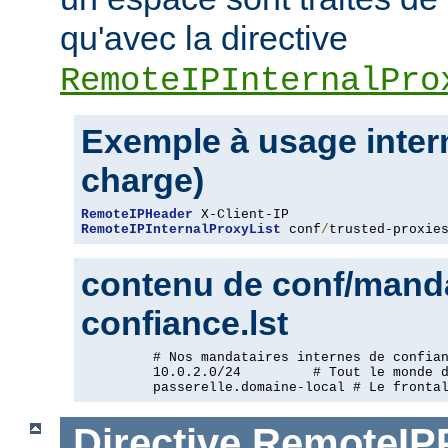
qu'avec la directive
RemoteIPInternalPro
Exemple à usage intern
charge)
RemoteIPHeader
RemoteIPInternalProxyList
 conf
/
trusted-proxie
contenu de conf/manda
confiance.lst
         # Nos mandataires internes de confian
         10.0.2.0/24         # Tout le monde d
         passerelle.domaine-local # Le fronta
Directive
RemoteIP